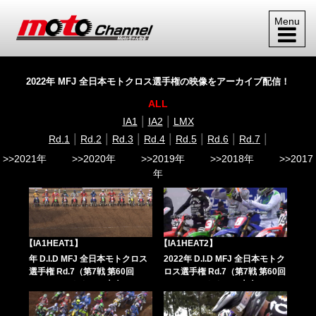
Menu
2022年 MFJ 全日本モトクロス選手権の映像をアーカイブ配信！
ALL
|
|
IA1
IA2
LMX
|
|
|
|
|
|
|
Rd.1
Rd.2
Rd.3
Rd.4
Rd.5
Rd.6
Rd.7
>>2021年
>>2020年
>>2019年
>>2018年
>>2017
年
【IA1HEAT1】
【IA1HEAT2】
年 D.I.D MFJ 全日本モトクロス
2022年 D.I.D MFJ 全日本モトク
選手権 Rd.7（第7戦 第60回
ロス選手権 Rd.7（第7戦 第60回
MFJ-GP モトクロス大会））
MFJ-GP モトクロス大会））